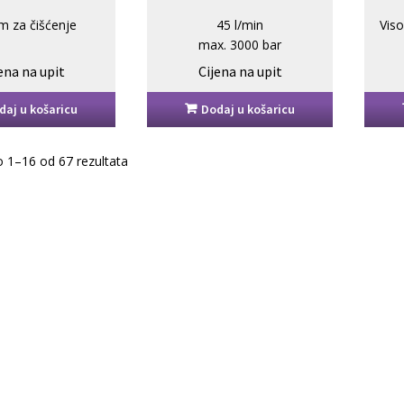
m za čišćenje
45 l/min
Vis
max. 3000 bar
 TubeMaster
ena na upit
Cijena na upit
daj u košaricu
Dodaj u košaricu
 1–16 od 67 rezultata