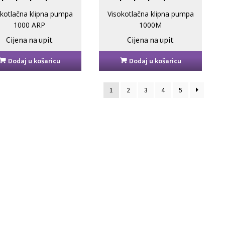
ARP
okotlačna klipna pumpa
Visokotlačna klipna pumpa
1000 ARP
1000M
390 bar / 1679l/min.
3000 bar / 218l/min.
Cijena na upit
Cijena na upit
Dodaj u košaricu
Dodaj u košaricu
1
2
3
4
5