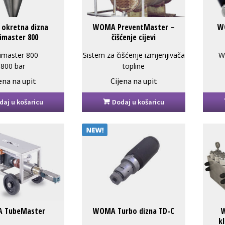
okretna dizna
WOMA PreventMaster –
W
imaster 800
čišćenje cijevi
imaster 800
Sistem za čišćenje izmjenjivača
W
800 bar
topline
20
PreventMaster WOMA
ena na upit
Cijena na upit
daj u košaricu
Dodaj u košaricu
 TubeMaster
WOMA Turbo dizna TD-C
W
k