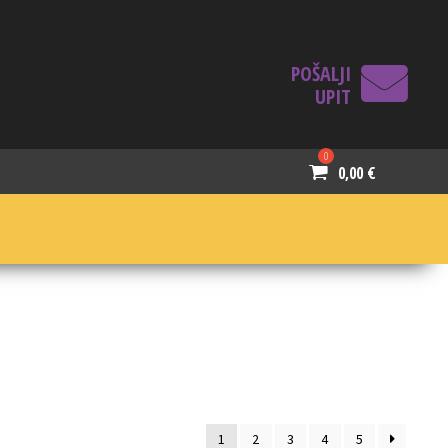
POŠALJI
UPIT
0,00
€
1
2
3
4
5