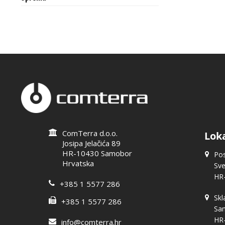
ComTerra d.o.o.
Loka
Josipa Jelačića 89
HR-10430 Samobor
Pos
Hrvatska
Sve
HR
+385 1 5577 286
Skl
+385 1 5577 286
Sam
HR
info@comterra.hr