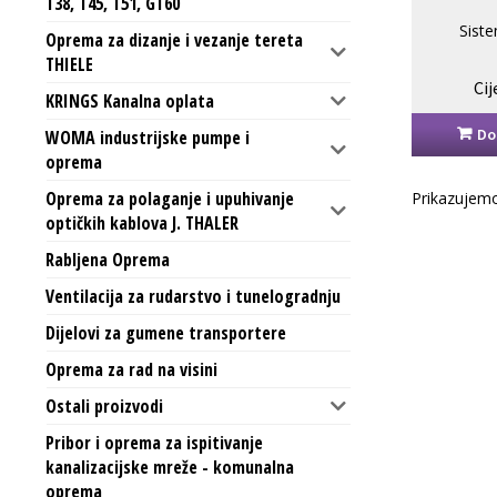
T38, T45, T51, GT60
Siste
Oprema za dizanje i vezanje tereta
THIELE
WOMA
Cij
KRINGS Kanalna oplata
Do
WOMA industrijske pumpe i
oprema
Oprema za polaganje i upuhivanje
Prikazujemo
optičkih kablova J. THALER
Rabljena Oprema
Ventilacija za rudarstvo i tunelogradnju
Dijelovi za gumene transportere
Oprema za rad na visini
Ostali proizvodi
Pribor i oprema za ispitivanje
kanalizacijske mreže - komunalna
oprema