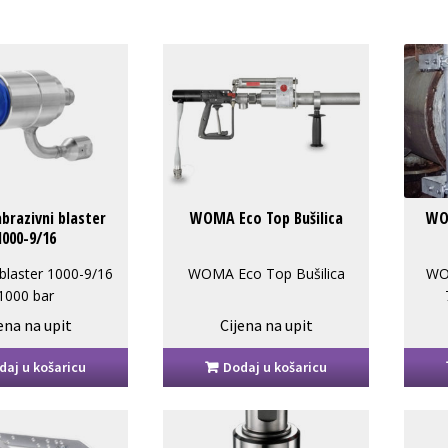
razivni blaster
WOMA Eco Top Bušilica
WO
1000-9/16
 blaster 1000-9/16
WOMA Eco Top Bušilica
WO
1000 bar
3000 bar / 45l / 8,8kg
ena na upit
Cijena na upit
daj u košaricu
Dodaj u košaricu