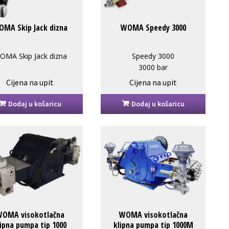
OMA Skip Jack dizna
WOMA Speedy 3000
OMA Skip Jack dizna
Speedy 3000
3000 bar
0 bar / 450l / 36,4kg
Cijena na upit
Cijena na upit
Dodaj u košaricu
Dodaj u košaricu
OMA visokotlačna
WOMA visokotlačna
lipna pumpa tip 1000
klipna pumpa tip 1000M