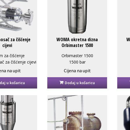
sač za čišćenje
WOMA okretna dizna
W
cijevi
Orbimaster 1500
m za čišćenje
Orbimaster 1500
 za čišćenje cijevi
1500 bar
ena na upit
Cijena na upit
daj u košaricu
Dodaj u košaricu