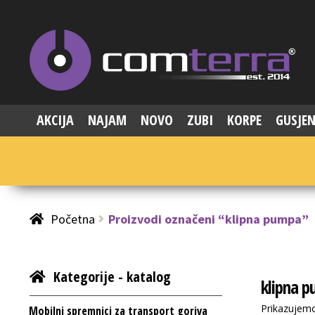
AKCIJA
NAJAM
NOVO
ZUBI
KORPE
GUSJEN
Početna
Proizvodi označeni “klipna pumpa”
Kategorije - katalog
klipna 
Prikazujemo
Mobilni spremnici za transport goriva