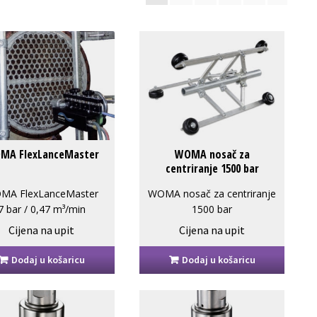
MA FlexLanceMaster
WOMA nosač za
centriranje 1500 bar
MA FlexLanceMaster
WOMA nosač za centriranje
7 bar / 0,47 m³/min
1500 bar
1500 bar / 410-1500 mm
Cijena na upit
Cijena na upit
Dodaj u košaricu
Dodaj u košaricu