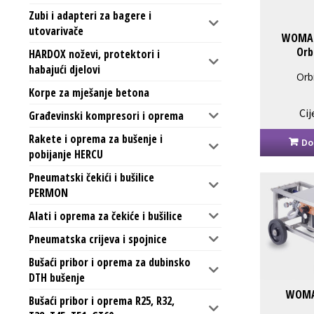
Zubi i adapteri za bagere i
utovarivače
WOMA 
Orb
HARDOX noževi, protektori i
habajući djelovi
Orb
Korpe za mješanje betona
Cij
Građevinski kompresori i oprema
Rakete i oprema za bušenje i
Do
pobijanje HERCU
Pneumatski čekići i bušilice
PERMON
Alati i oprema za čekiće i bušilice
Pneumatska crijeva i spojnice
Bušaći pribor i oprema za dubinsko
DTH bušenje
WOMA
Bušaći pribor i oprema R25, R32,