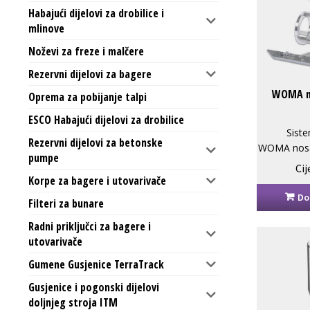
Habajući dijelovi za drobilice i
mlinove
Noževi za freze i malčere
Rezervni dijelovi za bagere
WOMA no
Oprema za pobijanje talpi
ESCO Habajući dijelovi za drobilice
Siste
Rezervni dijelovi za betonske
WOMA nosač
pumpe
Cij
Korpe za bagere i utovarivače
Do
Filteri za bunare
Radni priključci za bagere i
utovarivače
Gumene Gusjenice TerraTrack
Gusjenice i pogonski dijelovi
doljnjeg stroja ITM