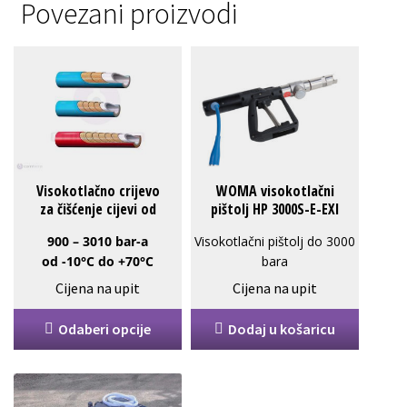
Povezani proizvodi
Ovaj
proizvod
ima
više
varijanti.
Opcije
Visokotlačno crijevo
WOMA visokotlačni
se
za čišćenje cijevi od
pištolj HP 3000S-E-EXI
mogu
900 do 3010 bar-a
odabrati
900 – 3010 bar-a
Visokotlačni pištolj do 3000
na
od -10°C do +70°C
bara
HP 3000S-E-EXI
stranici
Cijena na upit
Cijena na upit
proizvoda
Odaberi opcije
Dodaj u košaricu