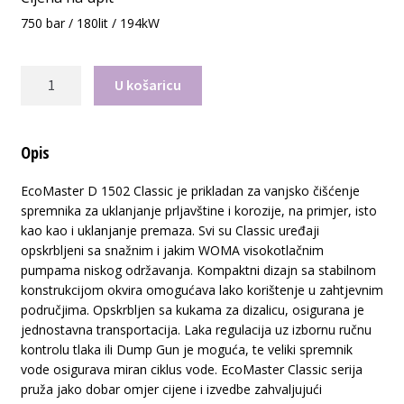
750 bar / 180lit / 194kW
Woma
U košaricu
EcoMaster
D
2502
Opis
Classic
količina
EcoMaster D 1502 Classic je prikladan za vanjsko čišćenje
spremnika za uklanjanje prljavštine i korozije, na primjer, isto
kao kao i uklanjanje premaza. Svi su Classic uređaji
opskrbljeni sa snažnim i jakim WOMA visokotlačnim
pumpama niskog održavanja. Kompaktni dizajn sa stabilnom
konstrukcijom okvira omogućava lako korištenje u zahtjevnim
područjima. Opskrbljen sa kukama za dizalicu, osigurana je
jednostavna transportacija. Laka regulacija uz izbornu ručnu
kontrolu tlaka ili Dump Gun je moguća, te veliki spremnik
vode osigurava miran ciklus vode. EcoMaster Classic serija
pruža jako dobar omjer cijene i izvedbe zahvaljujući