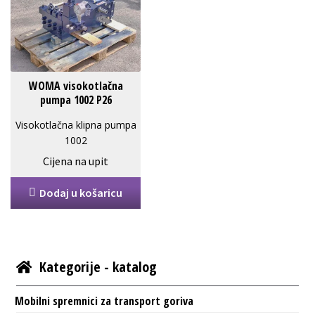
WOMA visokotlačna
pumpa 1002 P26
490/54
Visokotlačna klipna pumpa
1002
750 bar / 171l/min.
Cijena na upit
Dodaj u košaricu
Kategorije - katalog
Mobilni spremnici za transport goriva