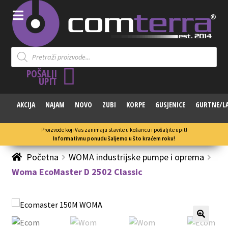
Products
search
POŠALJI
UPIT
AKCIJA
NAJAM
NOVO
ZUBI
KORPE
GUSJENICE
GURTNE/L
Proizvode koji Vas zanimaju stavite u košaricu i pošaljite upit!
Informativnu ponudu šaljemo u što kraćem roku!
Početna
WOMA industrijske pumpe i oprema
Woma EcoMaster D 2502 Classic