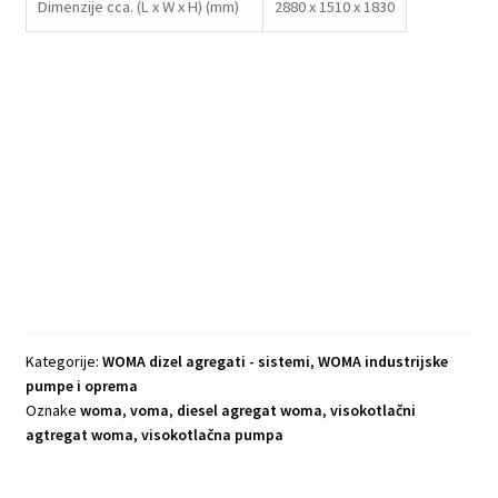
Dimenzije cca. (L x W x H) (mm)
2880 x 1510 x 1830
Kategorije:
WOMA dizel agregati - sistemi
,
WOMA industrijske
pumpe i oprema
Oznake
woma
,
voma
,
diesel agregat woma
,
visokotlačni
agtregat woma
,
visokotlačna pumpa