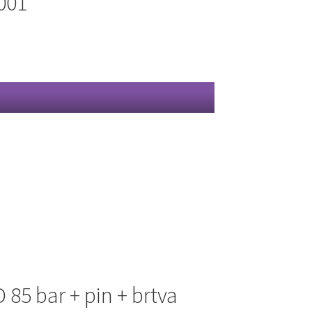
001
85 bar + pin + brtva