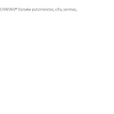
a SCHWING®
Oznake
putzmeister
,
cifa
,
sermac
,