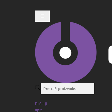
Products
search
Pošalji
upit