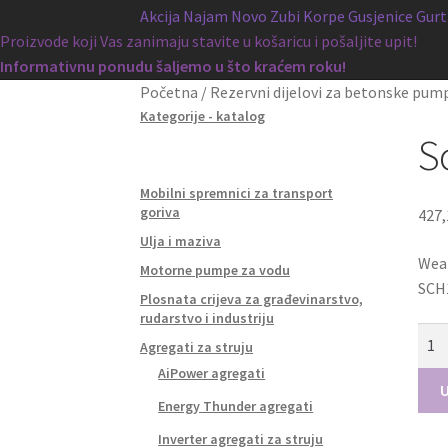
Akcija
Najam
Novo
Zubi
Korpe
Gusjenice
Gurt
Proizvode koji Vas zanimaju stavite u košaricu i pošaljite upit!
Informativnu ponudu šaljemo u što kraćem roku!
Početna
/
Rezervni dijelovi za betonske pum
Kategorije - katalog
S
Mobilni spremnici za transport
goriva
427
Ulja i maziva
Wear
Motorne pumpe za vodu
SCH1
Plosnata crijeva za građevinarstvo,
rudarstvo i industriju
Sch
Agregati za struju
Hab
AiPower agregati
ploč
U
Energy Thunder agregati
SCH
koli
Inverter agregati za struju