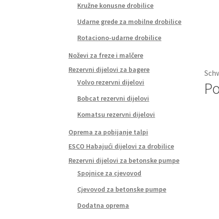
Kružne konusne drobilice
Udarne grede za mobilne drobilice
Rotaciono-udarne drobilice
Noževi za freze i malčere
Rezervni dijelovi za bagere
Schw
Volvo rezervni dijelovi
Po
Bobcat rezervni dijelovi
Komatsu rezervni dijelovi
Oprema za pobijanje talpi
ESCO Habajući dijelovi za drobilice
Rezervni dijelovi za betonske pumpe
Spojnice za cjevovod
Cjevovod za betonske pumpe
Dodatna oprema