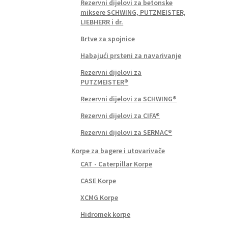
Rezervni dijelovi za betonske
miksere SCHWING, PUTZMEISTER,
LIEBHERR i dr.
Brtve za spojnice
Habajući prsteni za navarivanje
Rezervni dijelovi za
PUTZMEISTER®
Rezervni dijelovi za SCHWING®
Rezervni dijelovi za CIFA®
Rezervni dijelovi za SERMAC®
Korpe za bagere i utovarivače
CAT - Caterpillar Korpe
CASE Korpe
XCMG Korpe
Hidromek korpe