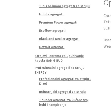
Op
Tihi i bešumni agregati za struju
Honda agregati
Cata
Teži
Premium Power agregati
SCH
Ecoflow agregati
Black and Decker agregati
Used
Wear
DeWalt Agregati
Strojevi i oprema za upuhivanje
kabela GAMM-BUD
Profesionalni agregati za struju
ENERGY
Profesionalni agregati za struju -
Dizel
Industrijski agregati za struju
Thunder agregati za kućanstvo,
hobi i kampiranje