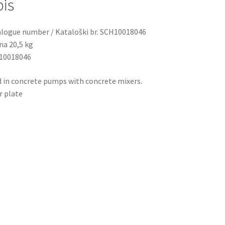
is
logue number / Kataloški br. SCH10018046
na 20,5 kg
10018046
 in concrete pumps with concrete mixers.
 plate