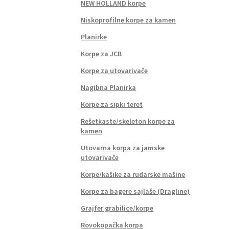
NEW HOLLAND korpe
Niskoprofilne korpe za kamen
Planirke
Korpe za JCB
Korpe za utovarivače
Nagibna Planirka
Korpe za sipki teret
Rešetkaste/skeleton korpe za
kamen
Utovarna korpa za jamske
utovarivače
Korpe/kašike za rudarske mašine
Korpe za bagere sajlaše (Dragline)
Grajfer grabilice/korpe
Rovokopačka korpa