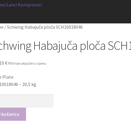
ne/Lanci
Kompresori
pe
/
Schwing Habajuča ploča SCH10018046
chwing Habajuča ploča SCH
,10
€
PDV nije uključen u cijenu
 Plate
0018046 – 20,5 kg
wing
ajuča
a
 košaricu
10018046
čina