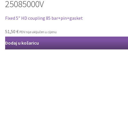
25085000V
Fixed 5″ HD coupling 85 bar+pin+gasket
51,50
€
PDV nije uključen u cijenu
Dodaj u košaricu