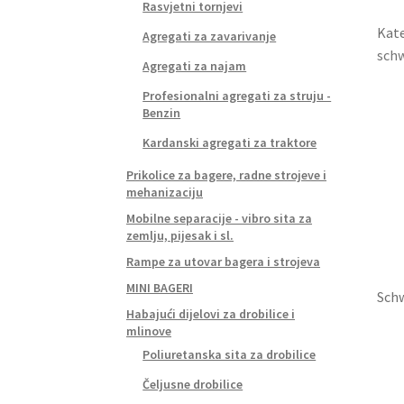
Rasvjetni tornjevi
Kate
Agregati za zavarivanje
sch
Agregati za najam
Profesionalni agregati za struju -
Benzin
Kardanski agregati za traktore
Prikolice za bagere, radne strojeve i
mehanizaciju
Mobilne separacije - vibro sita za
zemlju, pijesak i sl.
Rampe za utovar bagera i strojeva
MINI BAGERI
Sch
Habajući dijelovi za drobilice i
mlinove
Poliuretanska sita za drobilice
Čeljusne drobilice