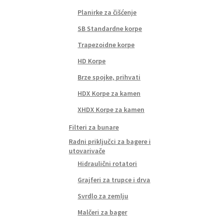
Planirke za čišćenje
SB Standardne korpe
Trapezoidne korpe
HD Korpe
Brze spojke, prihvati
HDX Korpe za kamen
XHDX Korpe za kamen
Filteri za bunare
Radni priključci za bagere i
utovarivače
Hidraulični rotatori
Grajferi za trupce i drva
Svrdlo za zemlju
Malčeri za bager