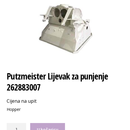
Putzmeister Lijevak za punjenje
262883007
Cijena na upit
Hopper
Putzmeister
U košaricu