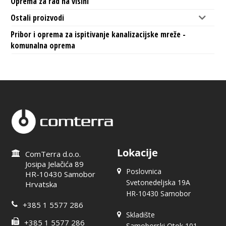
Oprema za rad na visini
Ostali proizvodi
Pribor i oprema za ispitivanje kanalizacijske mreže -
komunalna oprema
Lokacije
ComTerra d.o.o.
Josipa Jelačića 89
Poslovnica
HR-10430 Samobor
Svetonedeljska 19A
Hrvatska
HR-10430 Samobor
+385 1 5577 286
Skladište
+385 1 5577 286
Samoborski Otok 101