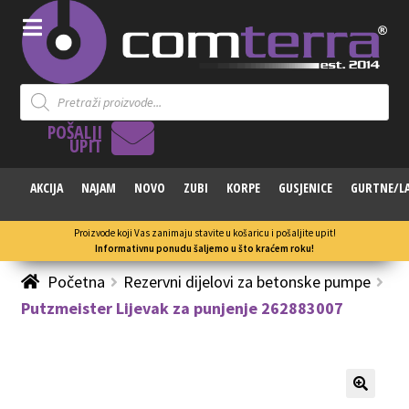
Products
search
POŠALJI
UPIT
AKCIJA
NAJAM
NOVO
ZUBI
KORPE
GUSJENICE
GURTNE/L
Proizvode koji Vas zanimaju stavite u košaricu i pošaljite upit!
Informativnu ponudu šaljemo u što kraćem roku!
Početna
Rezervni dijelovi za betonske pumpe
Putzmeister Lijevak za punjenje 262883007