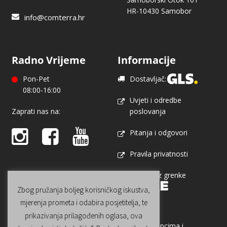
HR-10430 Samobor
info@comterra.hr
Radno Vrijeme
Informacije
Pon-Pet
Dostavljač:
08:00-16:00
Uvjeti i odredbe
Zaprati nas na:
poslovanja
Pitanja i odgovori
Pravila privatnosti
Najam uz grenke
Zbog pružanja boljeg korisničkog iskustva,
mjerenja prometa i odabira posjetitelja, te
prikazivanja prilagođenih oglasa, ova
Saznaj više o nama, našim projektima, kupcima i