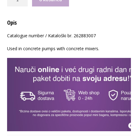
Lijevak
za
punjenje
Opis
262883007
količina
Catalogue number / Kataloški br. 262883007
Used in concrete pumps with concrete mixers.