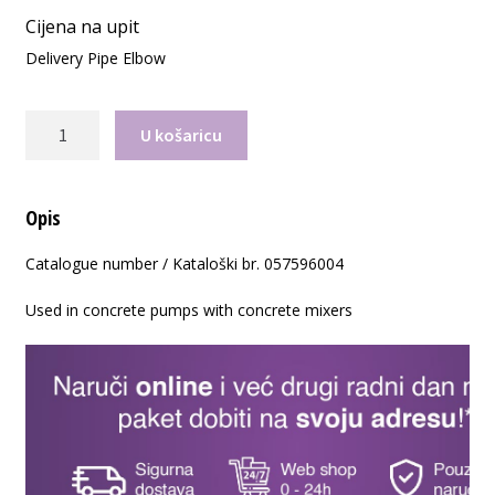
Cijena na upit
Delivery Pipe Elbow
Putzmeister
U košaricu
Koljeno
-
Cijev
Opis
SK125/5,5x45°
057596004
Catalogue number / Kataloški br. 057596004
količina
Used in concrete pumps with concrete mixers