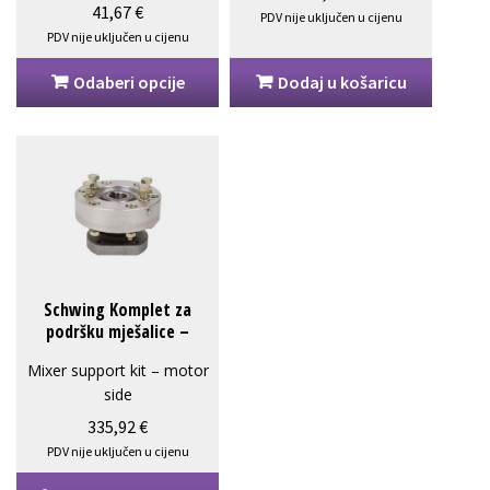
Opcije
41,67
€
PDV nije uključen u cijenu
se
PDV nije uključen u cijenu
mogu
Odaberi opcije
Dodaj u košaricu
odabrati
na
stranici
proizvoda
Schwing Komplet za
podršku mješalice –
strana motora
Mixer support kit – motor
SCH10061072
side
SCH10061072 – 4,55 kg
335,92
€
PDV nije uključen u cijenu