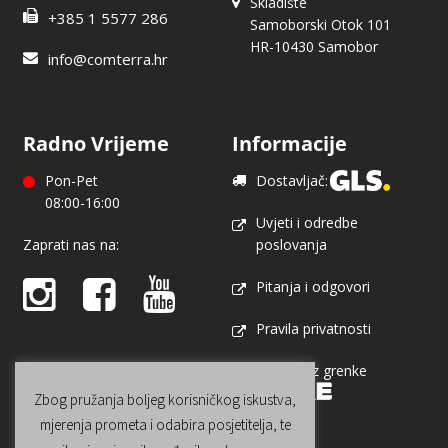
Skladište
+385 1 5577 286
Samoborski Otok 101
HR-10430 Samobor
info@comterra.hr
Radno Vrijeme
Informacije
Pon-Pet
Dostavljač:
08:00-16:00
Uvjeti i odredbe
Zaprati nas na:
poslovanja
Pitanja i odgovori
Pravila privatnosti
Najam uz grenke
Zbog pružanja boljeg korisničkog iskustva,
mjerenja prometa i odabira posjetitelja, te