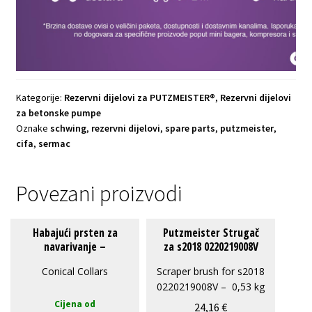
Kategorije:
Rezervni dijelovi za PUTZMEISTER®
,
Rezervni dijelovi
za betonske pumpe
Oznake
schwing
,
rezervni dijelovi
,
spare parts
,
putzmeister
,
cifa
,
sermac
Povezani proizvodi
Ovaj
Habajući prsten za
Putzmeister Strugač
proizvod
navarivanje –
za s2018 0220219008V
Stožasti P – PF
ima
Conical Collars
Scraper brush for s2018
više
0220219008V – 0,53 kg
varijanti.
Cijena od
24,16
€