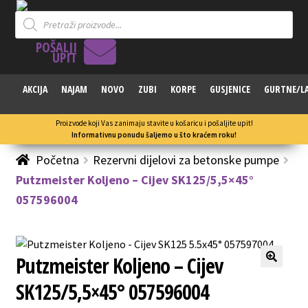
Products
search
POŠALJI
UPIT
AKCIJA
NAJAM
NOVO
ZUBI
KORPE
GUSJENICE
GURTNE/L
Proizvode koji Vas zanimaju stavite u košaricu i pošaljite upit!
Informativnu ponudu šaljemo u što kraćem roku!
Početna
Rezervni dijelovi za betonske pumpe
Putzmeister Koljeno – Cijev SK125/5,5×45°
057596004
Putzmeister Koljeno – Cijev
🔍
SK125/5,5×45° 057596004