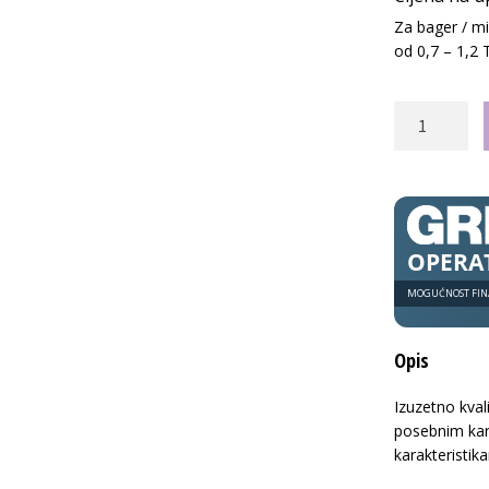
Za bager / m
od 0,7 – 1,2 
Hidraulički
čekić
Terra
S
65
NC
OPERA
količina
MOGUĆNOST FIN
Opis
Izuzetno kvali
posebnim kara
karakteristik