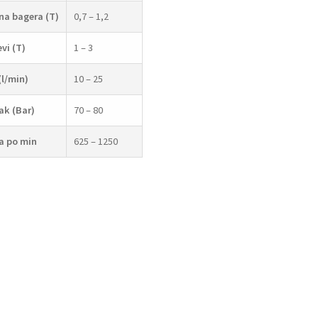
ina bagera (T)
0,7 – 1,2
evi
(T)
1 – 3
(l/min)
10 – 25
ak (Bar)
70 – 80
a po min
625 – 1250