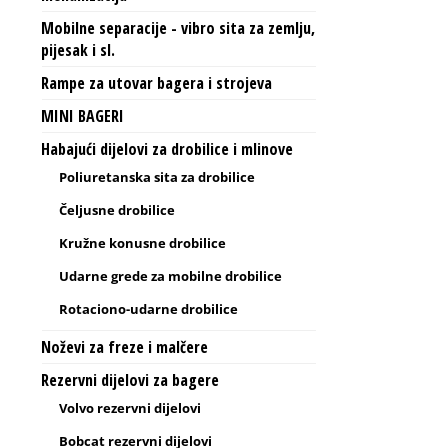
Mobilne separacije - vibro sita za zemlju,
pijesak i sl.
Rampe za utovar bagera i strojeva
MINI BAGERI
Habajući dijelovi za drobilice i mlinove
Poliuretanska sita za drobilice
Čeljusne drobilice
Kružne konusne drobilice
Udarne grede za mobilne drobilice
Rotaciono-udarne drobilice
Noževi za freze i malčere
Rezervni dijelovi za bagere
Volvo rezervni dijelovi
Bobcat rezervni dijelovi