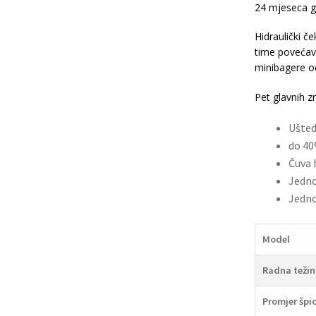
24 mjeseca g
Hidraulički č
time povećava
minibagere od
Pet glavnih zn
Ušted
do 40
Čuva 
Jedno
Jedno
Model
Radna težin
Promjer špi