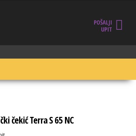
POŠALJI
UPIT
čki čekić Terra S 65 NC
pit