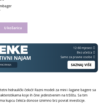
inibager
T
U košaricu
12-60 mjeseci
Bez učešća
TIVNI NAJAM
Samo za pravne osobe
SAZNAJ VIŠE
ANCIRANJA
tetni hidraulički čekići! Razni modeli za mini i lagane bagere sa
kteristikama koje ih čine jedinstvenim na tržištu. Sa tim
ama kupcu čekića donose iznimno brz povrat investicije.