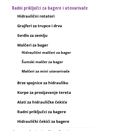
Radni priključci za bagere i utovarivače
Hidraulični rotatori
Grajferi za trupce i drva
Svrdlo za zemlju
Malčeri za bager
Hidraulični malčeri za bager
Šumski malčer za bager
Malčeri za mini utovarivače
Brze spojnice za hidrauliku
Korpe za prosijavanje tereta
Alati za hidrauličke čekiće
Radni priključci za bagere
Hidraulički čekići za bagere