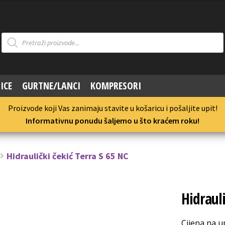
Products
search
ICE
GURTNE/LANCI
KOMPRESORI
Proizvode koji Vas zanimaju stavite u košaricu i pošaljite upit!
Informativnu ponudu šaljemo u što kraćem roku!
Hidraulički čekić Terra S 65 NC
Hidrauli
Cijena na u