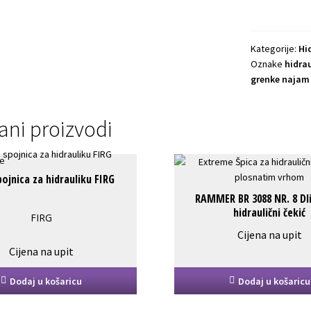
Kategorije:
Hid
Oznake
hidrau
grenke najam
ani proizvodi
pojnica za hidrauliku FIRG
RAMMER BR 3088 NR. 8 Dli
hidraulični čekić
FIRG
Cijena na upit
Cijena na upit
Dodaj u košaricu
Dodaj u košaricu