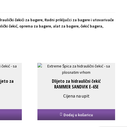
raulički čekići za bagere
,
Radni priključci za bagere i utovarivače
lički čekić
,
oprema za bagere
,
alat za bagere
,
čekić bagera
,
jeto za
Dlijeto za hidraulični čekić
RAMMER SANDVIK E-65E
Cijena na upit
Dodaj u košaricu