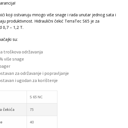
arancija!
ekići koji ostvaruju mnogo više snage i rada unutar jednog sata i
ju produktivnost. Hidraulični čekić TerraTec S65 je za
 0,7 – 1,2 T.
ačajki su:
a troškova održavanja
% više snage
bager
stavan za održavanje i popravljanje
stavan i ugodan za korištenje
S 65 NC
a čekića
75
ce
40